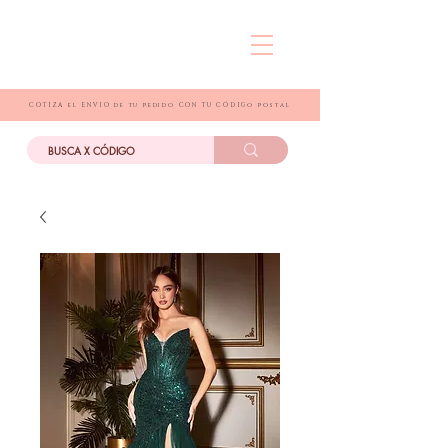
COTIZA el ENVIO de tu pedido CON TU CÓDIGo postal