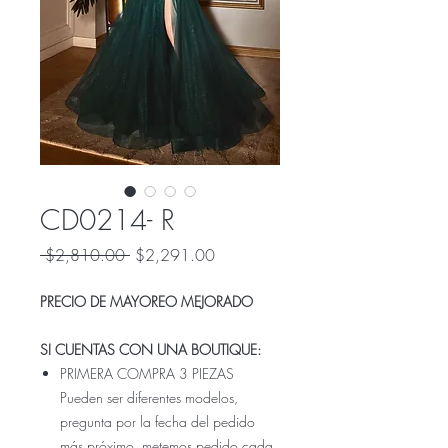
CD0214- R
Precio
Precio
 $2,810.00 
$2,291.00
de
oferta
PRECIO DE MAYOREO MEJORADO
SI CUENTAS CON UNA BOUTIQUE:
PRIMERA COMPRA 3 PIEZAS
Pueden ser diferentes modelos,
pregunta por la fecha del pedido
más próximo, metemos pedido cada