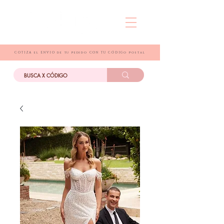
COTIZA el ENVIO de tu pedido CON TU CÓDIGo postal