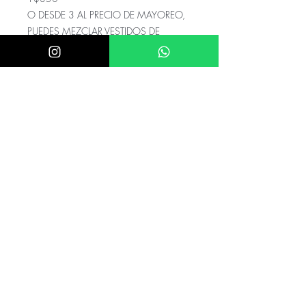
O DESDE 3 AL PRECIO DE MAYOREO,
PUEDES MEZCLAR VESTIDOS DE
NOCHE, XV AÑOSY NOVIAS DE LA
MISMA MARCA LD O ANDREA&LEO
ÚNICO NUMERO DE CONTACTO PARA
COMPRAS:
833.311.4995
Nuestra tienda física se encuentra en
Tuxtla Gutierrez Chiapas como
Donatela
Rentas
AVE. 5TA NORTE 2156 TUXTLA
GUTIERREZ CHIAPAS