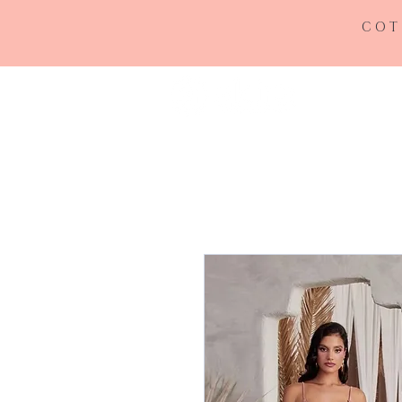
COT
INICIO
RE