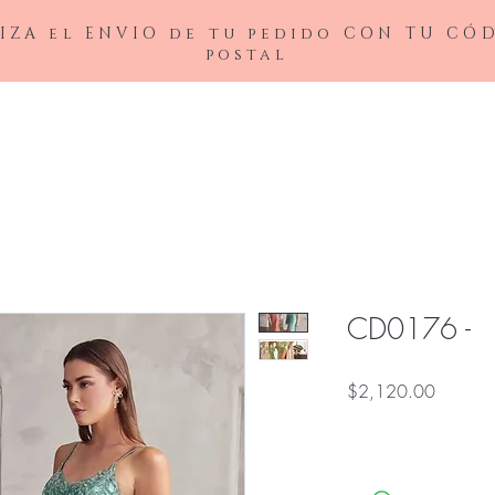
IZA el ENVIO de tu pedido CON TU CÓ
postal
BAJAS
LADIVINE
ANDREA&LEO
BICICI & COTY
ADDRESS
NOX26
CD0176 -
Precio
$2,120.00