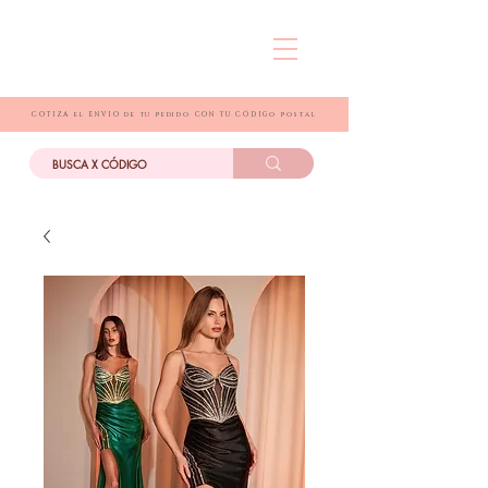
COTIZA el ENVIO de tu pedido CON TU CÓDIGo postal