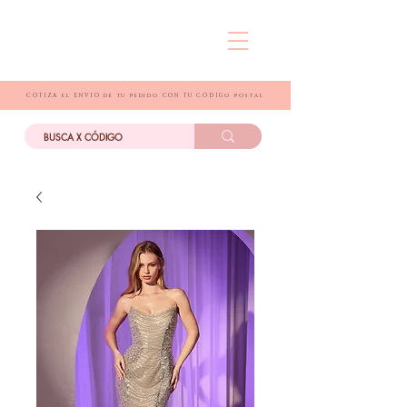
COTIZA el ENVIO de tu pedido CON TU CÓDIGo postal