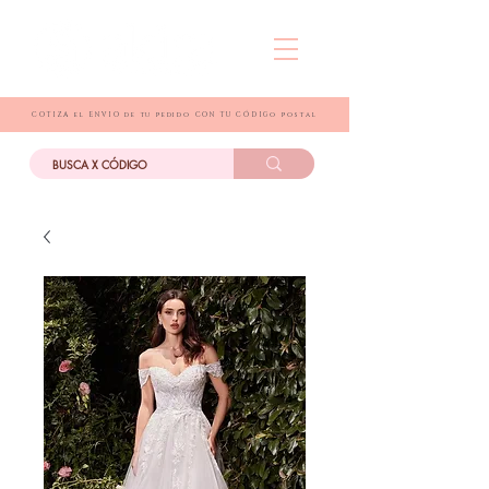
COTIZA el ENVIO de tu pedido CON TU CÓDIGo postal