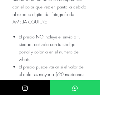
con el color que vez en pantalla debido
al retoque digital del fotografo de
AMELIA COUTURE
El precio NO incluye el envio a tu
ciudad, cotízalo con tu código
postal y colonia en el numero de
whats
El precio puede variar si el valor de
el dolar es mayor a $20 mexicanos
Checa nuestras referencias en nuestro
instagram @akira.mayoreo o
@Donatela.rentas