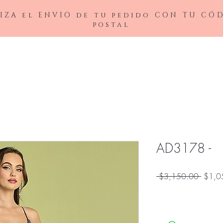
IZA el ENVIO de tu pedido CON TU CÓ
postal
BAJAS
LADIVINE
ANDREA&LEO
BICICI & COTY
ADDRESS
NOX26
AD3178 -
Precio
 $3,150.00 
$1,0