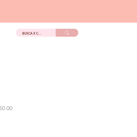
DIGo
Más
Precio
50.00
de
oferta