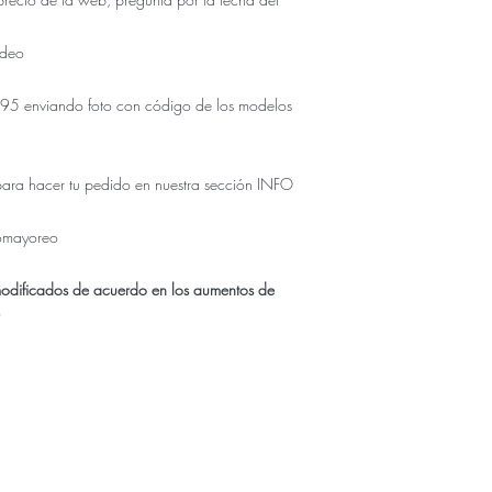
udeo
5 enviando foto con código de los modelos
para hacer tu pedido en nuestra sección INFO
omayoreo
modificados de acuerdo en los aumentos de
r
ÚNICO NUMERO DE CONTACTO PARA COMPRAS:
833.311.4995
enda física se encuentra en Tuxtla Gutierrez Chiapas como
Don
AVE. 5TA NORTE 2156 TUXTLA GUTIERREZ CHIAPAS