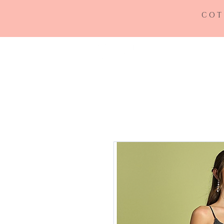
COT
INICIO
RE