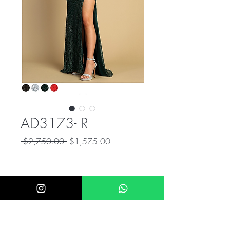
AD3173- R
Precio
Precio
 $2,750.00 
$1,575.00
de
oferta