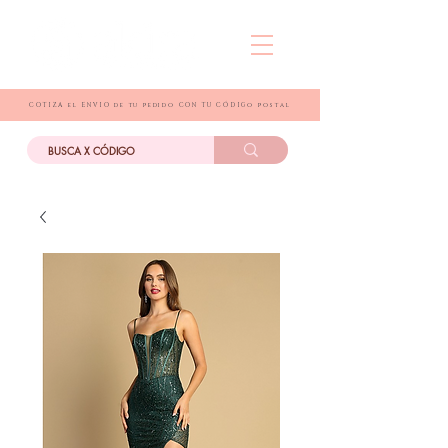
COTIZA el ENVIO de tu pedido CON TU CÓDIGo postal