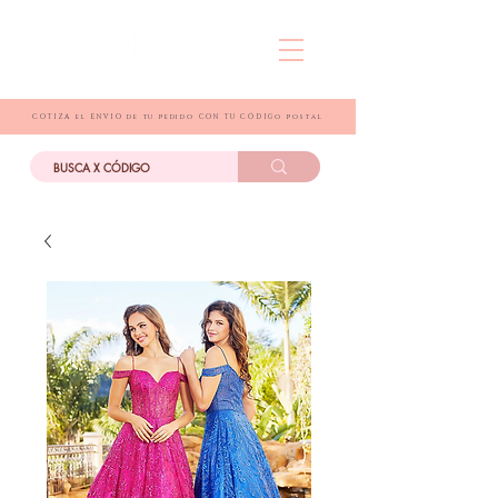
COTIZA el ENVIO de tu pedido CON TU CÓDIGo postal