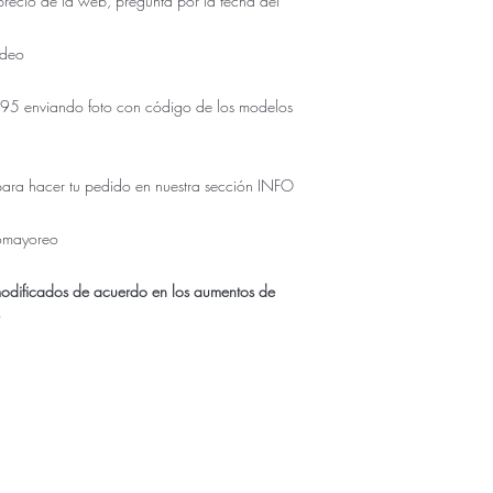
io de la web, pregunta por la fecha del
udeo
5 enviando foto con código de los modelos
para hacer tu pedido en nuestra sección INFO
omayoreo
modificados de acuerdo en los aumentos de
r
ÚNICO NUMERO DE CONTACTO PARA COMPRAS:
833.311.4995
enda física se encuentra en Tuxtla Gutierrez Chiapas como
Don
AVE. 5TA NORTE 2156 TUXTLA GUTIERREZ CHIAPAS