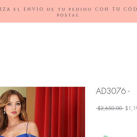
IZA el ENVIO de tu pedido CON TU CÓ
postal
BAJAS
LADIVINE
ANDREA&LEO
BICICI & COTY
ADDRESS
NOX26
AD3076 -
Precio
 $2,650.00 
$1,1