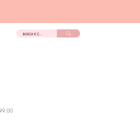
DIGo
Más
Precio
99.00
de
oferta