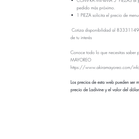
COMPRA MINIMA 5 PIEZAS al prec
pedido más próximo.
1 PIEZA solicita el precio de men
Cotiza disponibilidad al 833311499
de tu interés
Conoce todo lo que necesitas saber 
MAYOREO
https://www.akiramayoreo.com/inf
Los precios de esta web pueden ser 
precio de Ladivine y el valor del dóla
Nuestra ti