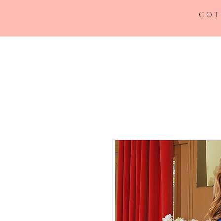
COT
INICIO
RE