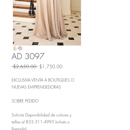
AD 3097
Precio
Precio
 $2,650.00 
$1,750.00
de
oferta
EXCLUSIVA VENTA A BOUTIQUES O
NUEVAS EMPRENDEDORAS
SOBRE PEDIDO
Solicita Disponibilidad de colores y
tallas al 833.311.4995 (whats o
llamada).