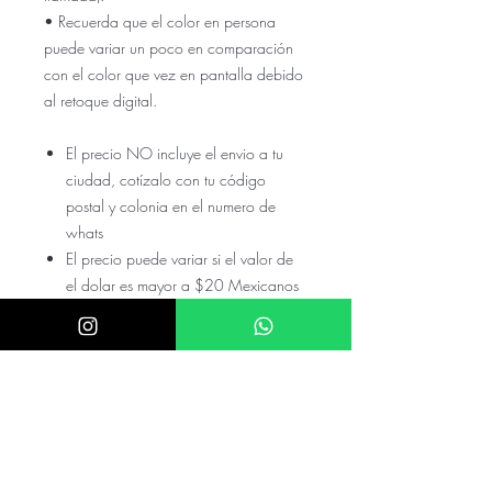
• Recuerda que el color en persona
puede variar un poco en comparación
con el color que vez en pantalla debido
al retoque digital.
El precio NO incluye el envio a tu
ciudad, cotízalo con tu código
postal y colonia en el numero de
whats
El precio puede variar si el valor de
el dolar es mayor a $20 Mexicanos
Checa nuestras referencias en nuestro
instagram @akira.mayoreo o
@Donatela.rentas