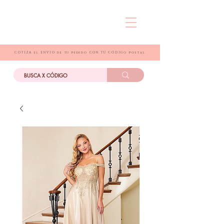
COTIZA el ENVIO de tu pedido CON TU CÓDIGo postal