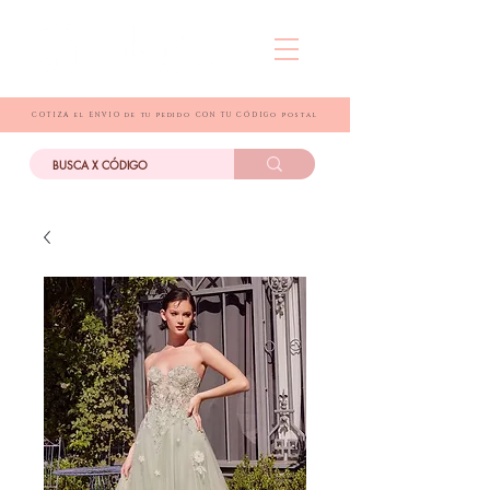
COTIZA el ENVIO de tu pedido CON TU CÓDIGo postal