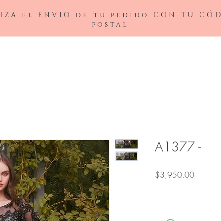
IZA el ENVIO de tu pedido CON TU CÓ
postal
BAJAS
LADIVINE
ANDREA&LEO
BICICI & COTY
ADDRESS
NOX26
A1377 -
Precio
$3,950.00