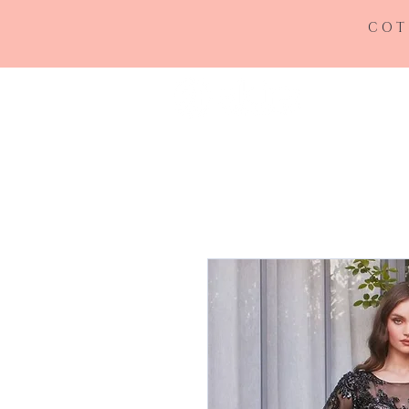
COT
INICIO
RE