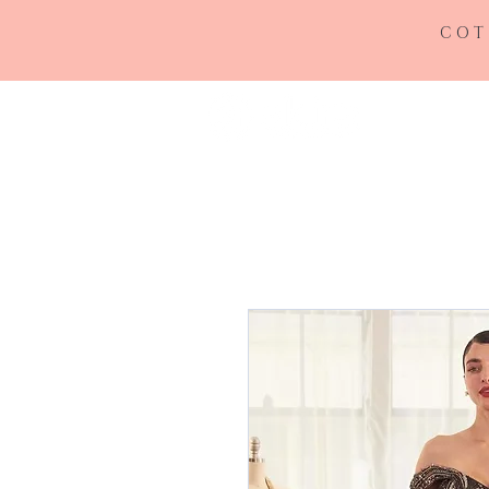
COT
INICIO
RE