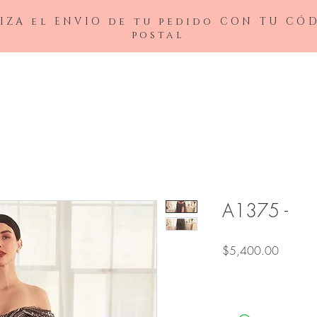
IZA el ENVIO de tu pedido CON TU CÓ
postal
BAJAS
LADIVINE
ANDREA&LEO
BICICI & COTY
ADDRESS
NOX26
A1375 -
Precio
$5,400.00