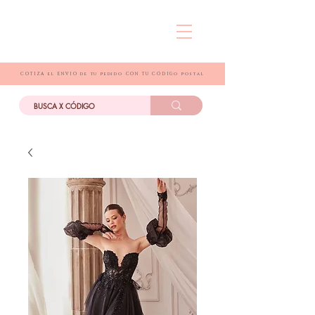
COTIZA el ENVIO de tu pedido CON TU CÓDIGo postal