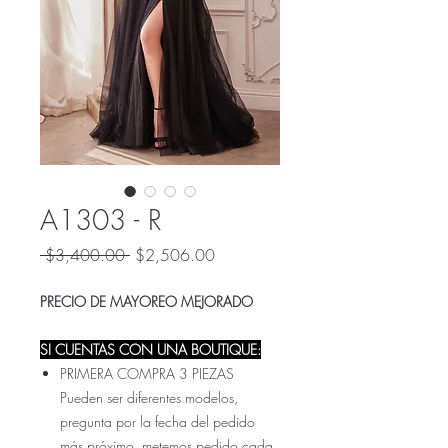
A1303 - R
Precio
Precio
 $3,400.00 
$2,506.00
de
oferta
PRECIO DE MAYOREO MEJORADO
SI CUENTAS CON UNA BOUTIQUE:
PRIMERA COMPRA 3 PIEZAS
Pueden ser diferentes modelos,
pregunta por la fecha del pedido
más próximo, metemos pedido cada