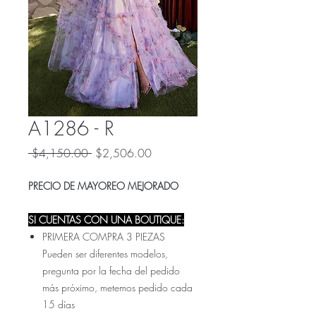
A1286 - R
Precio
Precio
 $4,150.00 
$2,506.00
de
oferta
PRECIO DE MAYOREO MEJORADO
SI CUENTAS CON UNA BOUTIQUE:
PRIMERA COMPRA 3 PIEZAS
Pueden ser diferentes modelos,
pregunta por la fecha del pedido
más próximo, metemos pedido cada
15 días