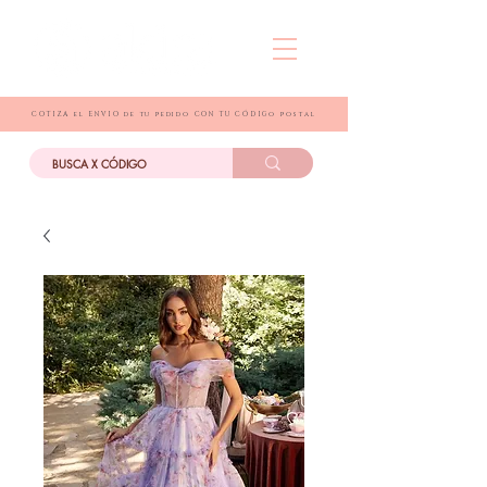
COTIZA el ENVIO de tu pedido CON TU CÓDIGo postal