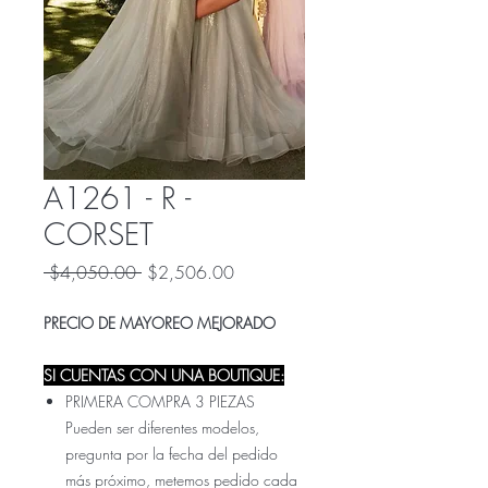
A1261 - R -
CORSET
Precio
Precio
 $4,050.00 
$2,506.00
de
oferta
PRECIO DE MAYOREO MEJORADO
SI CUENTAS CON UNA BOUTIQUE:
PRIMERA COMPRA 3 PIEZAS
Pueden ser diferentes modelos,
pregunta por la fecha del pedido
más próximo, metemos pedido cada