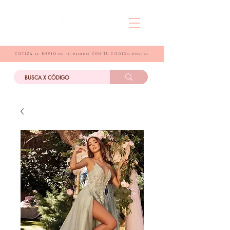
COTIZA el ENVIO de tu pedido CON TU CÓDIGo postal