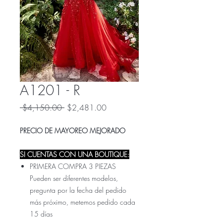
A1201 - R
Precio
Precio
 $4,150.00 
$2,481.00
de
oferta
PRECIO DE MAYOREO MEJORADO
SI CUENTAS CON UNA BOUTIQUE:
PRIMERA COMPRA 3 PIEZAS
Pueden ser diferentes modelos,
pregunta por la fecha del pedido
más próximo, metemos pedido cada
15 días