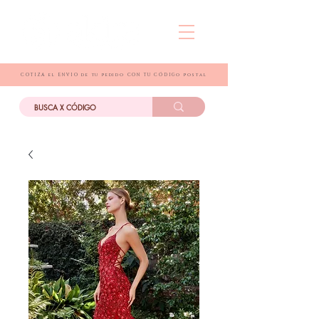
COTIZA el ENVIO de tu pedido CON TU CÓDIGo postal