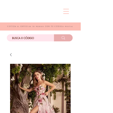
COTIZA el ENVIO de tu pedido CON TU CÓDIGo postal