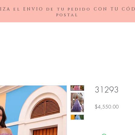
IZA el ENVIO de tu pedido CON TU CÓ
postal
BAJAS
LADIVINE
ANDREA&LEO
BICICI & COTY
ADDRESS
NOX26
31293
Precio
$4,550.00