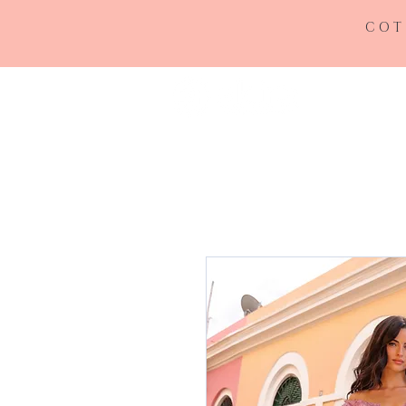
COT
INICIO
RE