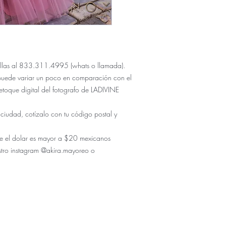
 tallas al 833.311.4995 (whats o llamada).
puede variar un poco en comparación con el
etoque digital del fotografo de LADIVINE
 ciudad, cotízalo con tu código postal y
r de el dolar es mayor a $20 mexicanos
stro instagram @akira.mayoreo o